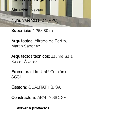
Situación
:
Navata
Núm. viviendas:
27 (VPO)
Superficie
:
4.268,80 m²
Arquitectos
:
Alfredo de Pedro,
Martín Sánchez
Arquitectos
técnicos
:
Jaume Sala,
Xavier Álvarez
Promotora:
Llar Unió Catalònia
SCCL
Gestora:
QUALITAT HS, SA
Constructora:
ARALIA SIC, SA
volver a proyectos